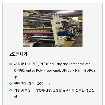
2도인쇄기
사용원단 : A-PET, PET(Poly Ethylene Terephthalate),
OPP(Oriented Poly Propylene), DP(Dark Film), BOPOS
등
원단규격 : 최대 1,000mm
기능 및 특징 : 식빵봉투전용, 전동판 규격화로 신속한 작업진
행