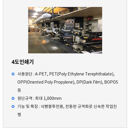
4도인쇄기
사용원단 : A-PET, PET(Poly Ethylene Terephthalate),
OPP(Oriented Poly Propylene), DP(Dark Film), BOPOS
등
원단규격 : 최대 1,000mm
기능 및 특징 : 식빵봉투전용, 전동판 규격화로 신속한 작업진
행