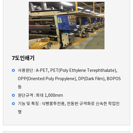
7도인쇄기
사용원단 : A-PET, PET(Poly Ethylene Terephthalate),
OPP(Oriented Poly Propylene), DP(Dark Film), BOPOS
등
원단규격 : 최대 1,000mm
기능 및 특징 : 식빵봉투전용, 전동판 규격화로 신속한 작업진
행