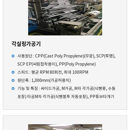
각실링가공기
사용원단 : CPP(Cast Poly Propylene)(무광), SCP(투명),
SCP EP(씨링접착용이), PP(Poly Propylene)
스피드 : 평균 RPM 80회전, 최대 100RPM
원단폭 : 1,000mm(가공허용치)
기능 및 특징 : 싸이드가공, M가공, M자 각가공(식빵류, 수동
포장) 타공M자 각가공(식빵봉투 자동포장), PP튜브타개기